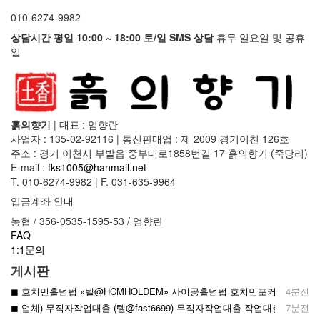
010-6274-9982
상담시간 평일 10:00 ~ 18:00 토/일 SMS 상담
휴무 일요일 및 공휴
일
흙의향기
|
대표 : 엄향란
사업자 : 135-02-92116
|
통신판매업 : 제 2009 경기이천 126호
주소 : 경기 이천시 부발읍 중부대로1858번길 17 흙의향기 (죽당리)
E-mail :
fks1005@hanmail.net
T. 010-6274-9982
|
F. 031-635-9964
입금계좌 안내
농협 / 356-0535-1595-53 / 엄향란
FAQ
1:1문의
게시판
◼︎ 호치민홀덤펍 »텔@HCMHOLDEM» 사이공홀덤펍 호치민포커
4분전
◼︎ 업체) 무직자작업대출 (텔@fast6699) 무직자작업대출 작업대출하는곳
7분전