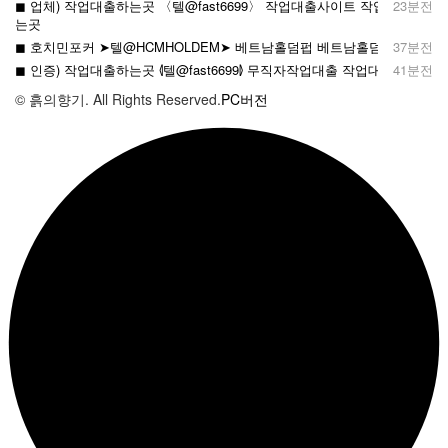
◼︎ 업체) 작업대출하는곳 〈텔@fast6699〉 작업대출사이트 작업대출하
23분전
는곳
◼︎ 호치민포커 ➤텔@HCMHOLDEM➤ 베트남홀덤펍 베트남홀덤룸
37분전
◼︎ 인증) 작업대출하는곳 ⦉텔@fast6699⦊ 무직자작업대출 작업대출후기
41분전
© 흙의향기. All Rights Reserved.
PC버전