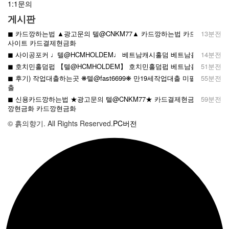
1:1문의
게시판
◼︎ 카드깡하는법 ▲광고문의 텔@CNKM77▲ 카드깡하는법 카드현금화
13분전
사이트 카드결제현금화
◼︎ 사이공포커 ♩텔@HCMHOLDEM♩ 베트남캐시홀덤 베트남홀덤
14분전
◼︎ 호치민홀덤펍 【텔@HCMHOLDEM】 호치민홀덤펍 베트남홀덤펍
51분전
◼︎ 후기) 작업대출하는곳 ❋텔@fast6699❋ 만19세작업대출 미필작업대
55분전
출
◼︎ 신용카드깡하는법 ★광고문의 텔@CNKM77★ 카드결제현금화 카드
59분전
깡현금화 카드깡현금화
© 흙의향기. All Rights Reserved.
PC버전