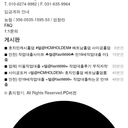
T. 010-6274-9982
|
F. 031-635-9964
입금계좌 안내
농협 / 356-0535-1595-53 / 엄향란
FAQ
1:1문의
게시판
◼︎ 호치민캐시홀덤 #텔@HCMHOLDEM# 베트남홀덤 사이공홀덤
6분전
◼︎ 안전) 작업대출사이트 ☘텔@fast6699☘ 만19세작업대출 미필작업대
15분전
출
◼︎ 업체) 미필작업대출 ※텔@fast6699※ 작업대출후기 무직자작업대출
32분전
◼︎ 사이공포커 »텔@HCMHOLDEM» 호치민홀덤 베트남홀덤룸
40분전
◼︎ 안전) 만19세작업대출 +텔@fast6699+ 작업대출하는곳 만19세작업대
48분전
출
© 흙의향기. All Rights Reserved.
PC버전