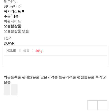
Q
menu
장바구니
0
위시리스트
0
주문/배송
회원사이드
오늘본상품
오늘본상품 없음
TOP
DOWN
HOME
쌀독
20kg
최근등록순
판매많은순
낮은가격순
높은가격순
평점높은순
후기많
은순