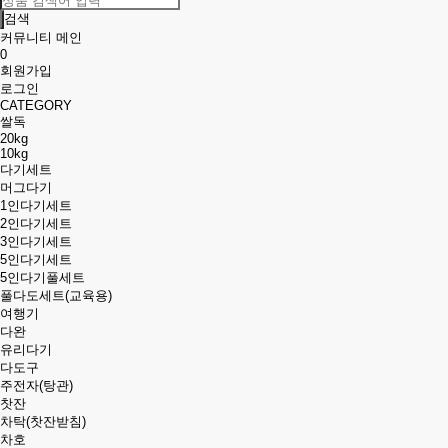
당일) 작업대출하는곳 ·텔@fast6699· 대학생작업대출 작업대출사이트
42분전
검색
커뮤니티 메인
호치민포커 ▷텔@HCMHOLDEM◁ 호치민홀덤펍 사이공홀덤룸
49분전
0
회원가입
업체) 작업대출하는곳 〈텔@fast6699〉 작업대출사이트 작업대출하는곳
8분전
로그인
CATEGORY
호치민포커 ➤텔@HCMHOLDEM➤ 베트남홀덤펍 베트남홀덤룸
22분전
쌀독
20kg
인증) 작업대출하는곳 ⦉텔@fast6699⦊ 무직자작업대출 작업대출후기
26분전
10kg
다기세트
당일) 작업대출하는곳 ·텔@fast6699· 대학생작업대출 작업대출사이트
42분전
머그다기
1인다기세트
호치민포커 ▷텔@HCMHOLDEM◁ 호치민홀덤펍 사이공홀덤룸
49분전
2인다기세트
3인다기세트
5인다기세트
5인다기풀세트
풀다도세트(교육용)
여행기
다완
유리다기
다도구
주전자(탕관)
찻잔
차탁(찻잔받침)
차호