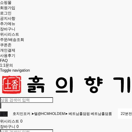
쇼핑몰
회원가입
로그인
공지사항
추가메뉴
장바구니
위시리스트
주문/배송조회
쿠폰존
개인결제
사용후기
FAQ
1:1문의
Toggle navigation
업체) 작업대출하는곳 〈텔@fast6699〉 작업대출사이트 작업대출하는곳
8분전
공지
호치민포커 ➤텔@HCMHOLDEM➤ 베트남홀덤펍 베트남홀덤룸
22분전
위시리스트
0
인증) 작업대출하는곳 ⦉텔@fast6699⦊ 무직자작업대출 작업대출후기
26분전
장바구니
0