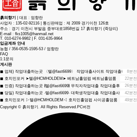
흙의향기
|
대표 : 엄향란
사업자 : 135-02-92116
|
통신판매업 : 제 2009 경기이천 126호
주소 : 경기 이천시 부발읍 중부대로1858번길 17 흙의향기 (죽당리)
E-mail :
fks1005@hanmail.net
T. 010-6274-9982
|
F. 031-635-9964
입금계좌 안내
농협 / 356-0535-1595-53 / 엄향란
FAQ
1:1문의
게시판
◼︎ 업체) 작업대출하는곳 〈텔@fast6699〉 작업대출사이트 작업대출하는곳
8분전
◼︎ 호치민포커 ➤텔@HCMHOLDEM➤ 베트남홀덤펍 베트남홀덤룸
22분전
26분전
◼︎ 인증) 작업대출하는곳 ⦉텔@fast6699⦊ 무직자작업대출 작업대출후기
◼︎ 당일) 작업대출하는곳 ·텔@fast6699· 대학생작업대출 작업대출사이트
42분전
◼︎ 호치민포커 ▷텔@HCMHOLDEM◁ 호치민홀덤펍 사이공홀덤룸
49분전
Copyright
© 흙의향기. All Rights Reserved.
PC버전