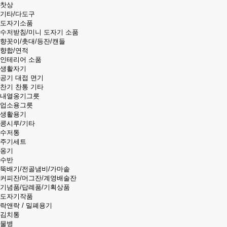
찻상
기타/다도구
도자기소품
수저받침/미니 도자기 소품
향꼿이/촛대/등잔/캔들
향합/연적
인테리어 소품
생활자기
공기 대접 면기
찬기 찬통 기타
내열옹기그릇
업소용그릇
생활용기
콩시루/기타
수저통
주기세트
옹기
수반
뚝배기/전골냄비/가마솥
커피잔/머그잔/계영배술잔
기념품/답례품/기획상품
도자기작품
락앤락 / 밀폐용기
김치통
물병