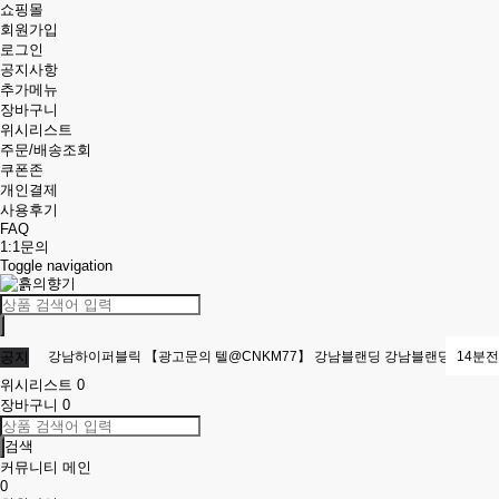
쇼핑몰
회원가입
로그인
공지사항
추가메뉴
장바구니
위시리스트
주문/배송조회
쿠폰존
개인결제
사용후기
FAQ
1:1문의
Toggle navigation
공지
강남하이퍼블릭 【광고문의 텔@CNKM77】 강남블랜딩 강남블랜딩 신강남
14분전
위시리스트
0
베트남홀덤 〈텔@HCMHOLDEM〉 베트남홀덤룸 호치민홀덤룸
24분전
하이퍼블릭
장바구니
0
호치민포커 ※텔@HCMHOLDEM※ 사이공포커 호치민홀덤
53분전
검색
커뮤니티 메인
강남블랜딩 〖광고문의 텔@CNKM77〗 강남하퍼 강남블랜딩 강남블랜딩
1시간 18분전
0