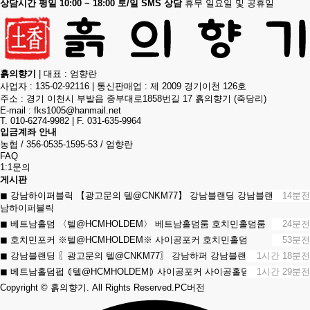
상담시간 평일 10:00 ~ 18:00 토/일 SMS 상담
휴무 일요일 및 공휴일
흙의향기
|
대표 : 엄향란
사업자 : 135-02-92116
|
통신판매업 : 제 2009 경기이천 126호
주소 : 경기 이천시 부발읍 중부대로1858번길 17 흙의향기 (죽당리)
E-mail :
fks1005@hanmail.net
T. 010-6274-9982
|
F. 031-635-9964
입금계좌 안내
농협 / 356-0535-1595-53 / 엄향란
FAQ
1:1문의
게시판
◼︎ 강남하이퍼블릭 【광고문의 텔@CNKM77】 강남블랜딩 강남블랜딩 신강
14분전
남하이퍼블릭
◼︎ 베트남홀덤 〈텔@HCMHOLDEM〉 베트남홀덤룸 호치민홀덤룸
24분전
◼︎ 호치민포커 ※텔@HCMHOLDEM※ 사이공포커 호치민홀덤
53분전
◼︎ 강남블랜딩 〖광고문의 텔@CNKM77〗 강남하퍼 강남블랜딩 강남블랜딩
1시간 18분전
◼︎ 베트남홀덤펍 ⦇텔@HCMHOLDEM⦈ 사이공포커 사이공홀덤
1시간 29분전
Copyright
© 흙의향기. All Rights Reserved.
PC버전