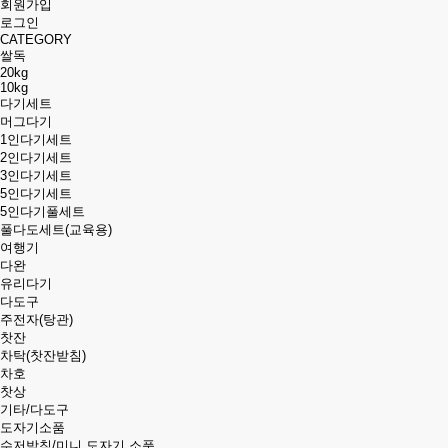
회원가입
베트남홀덤펍 ⦇텔@HCMHOLDEM⦈ 사이공포커 사이공홀덤
1시간 29분전
로그인
CATEGORY
쌀독
20kg
10kg
다기세트
머그다기
1인다기세트
2인다기세트
3인다기세트
5인다기세트
5인다기풀세트
풀다도세트(교육용)
여행기
다완
유리다기
다도구
주전자(탕관)
찻잔
차탁(찻잔받침)
차호
찻상
기타/다도구
도자기소품
수저받침/미니 도자기 소품