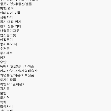
향꼿이/촛대/등잔/캔들
향합/연적
인테리어 소품
생활자기
공기 대접 면기
찬기 찬통 기타
내열옹기그릇
업소용그릇
생활용기
콩시루/기타
수저통
주기세트
옹기
수반
뚝배기/전골냄비/가마솥
커피잔/머그잔/계영배술잔
기념품/답례품/기획상품
도자기작품
락앤락 / 밀폐용기
김치통
물병
도시락
녹차
잡동사니
개인결제